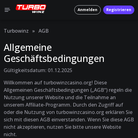
Anmelden
Registrieren
Turbowinz
»
AGB
Allgemeine
Geschäftsbedingungen
Gültigkeitsdatum: 01.12.2025
Willkommen auf turbowinzcasino.org! Diese
Allgemeinen Geschäftsbedingungen („AGB“) regeln die
Nutzung unserer Website und die Teilnahme an
unserem Affiliate-Programm. Durch den Zugriff auf
oder die Nutzung von turbowinzcasino.org erklären Sie
sich mit diesen AGB einverstanden. Wenn Sie diese AGB
nicht akzeptieren, nutzen Sie bitte unsere Website
nicht.